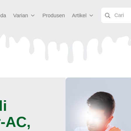
nda
Varian
Produsen
Artikel
di
-AC,