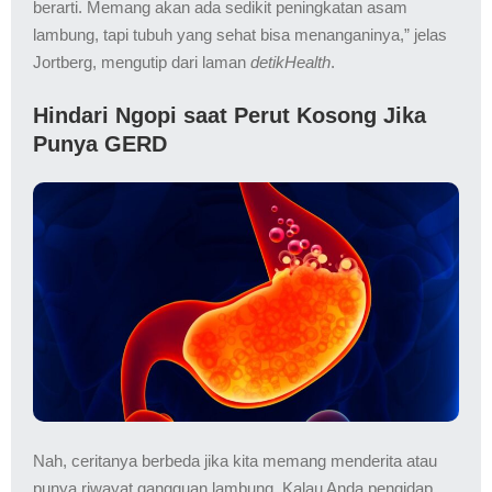
berarti. Memang akan ada sedikit peningkatan asam
lambung, tapi tubuh yang sehat bisa menanganinya,” jelas
Jortberg, mengutip dari laman
detikHealth
.
Hindari Ngopi saat Perut Kosong Jika
Punya GERD
Nah, ceritanya berbeda jika kita memang menderita atau
punya riwayat gangguan lambung. Kalau Anda pengidap