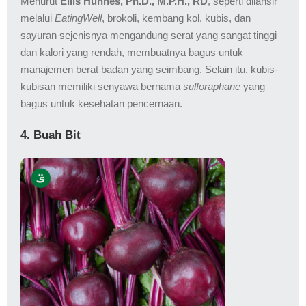
Menurut
Ellis Hunnes, Ph.D., M.P.H., RD
, seperti dilansir
melalui
EatingWell
, brokoli, kembang kol, kubis, dan
sayuran sejenisnya mengandung serat yang sangat tinggi
dan kalori yang rendah, membuatnya bagus untuk
manajemen berat badan yang seimbang. Selain itu, kubis-
kubisan memiliki senyawa bernama
sulforaphane
yang
bagus untuk kesehatan pencernaan.
4. Buah Bit