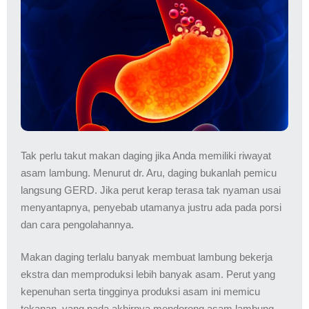
Tak perlu takut makan daging jika Anda memiliki riwayat
asam lambung. Menurut dr. Aru, daging bukanlah pemicu
langsung GERD. Jika perut kerap terasa tak nyaman usai
menyantapnya, penyebab utamanya justru ada pada porsi
dan cara pengolahannya.
Makan daging terlalu banyak membuat lambung bekerja
ekstra dan memproduksi lebih banyak asam. Perut yang
kepenuhan serta tingginya produksi asam ini memicu
tekanan, yang pada akhirnya mendorong asam lambung