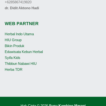
+6285867419820
dr. Didit Aktono Hadi
WEB PARTNER
Herbal Indo Utama
HIU Group
Bikin Produk
Eduwisata Kebun Herbal
Syifa Kids
Thibbun Nabawi HIU
Herba TDR
Hak Cipta © 2026
Susu Kambing Merapi