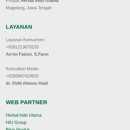
Produk
Herbal Indo Utama
Magelang, Jawa Tengah
LAYANAN
Layanan Konsumen:
+6281213670233
An'im Fatoni, S.Farm
Konsultasi Medis:
+6285867419820
dr. Didit Aktono Hadi
WEB PARTNER
Herbal Indo Utama
HIU Group
Bikin Produk